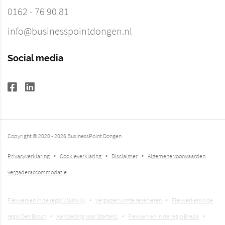
0162 - 76 90 81
info@businesspointdongen.nl
Social media
Copyright © 2020 - 2026 BusinessPoint Dongen
Privacyverklaring
Cookieverklaring
Disclaimer
Algemene voorwaarden
vergaderaccommodatie
Flexwerken in de regio Waalwijk
Vergaderruimte reserveren
Flexwerken in de
regio Den Bosch
Aanbieding voor Starters!
Flexwerken in de regio Breda