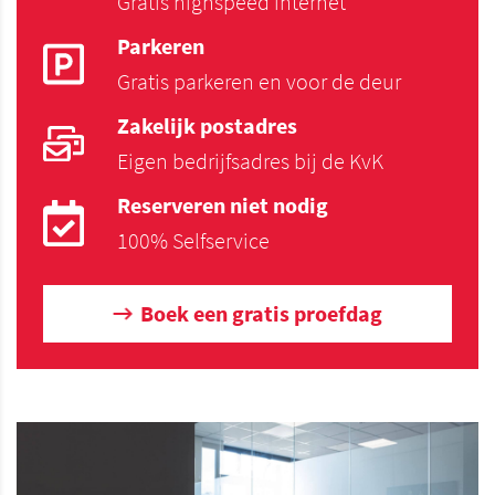
Gratis highspeed internet
Parkeren
Gratis parkeren en voor de deur
Zakelijk postadres
Eigen bedrijfsadres bij de KvK
Reserveren niet nodig
100% Selfservice
Boek een gratis proefdag